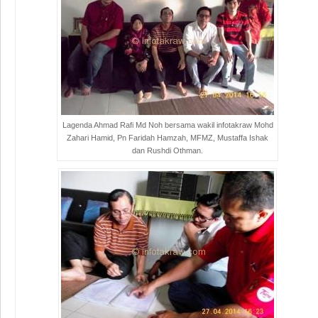
Lagenda Ahmad Rafi Md Noh bersama wakil infotakraw Mohd
Zahari Hamid, Pn Faridah Hamzah, MFMZ, Mustaffa Ishak
dan Rushdi Othman.