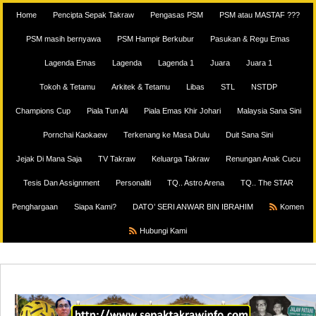
Home
Pencipta Sepak Takraw
Pengasas PSM
PSM atau MASTAF ???
PSM masih bernyawa
PSM Hampir Berkubur
Pasukan & Regu Emas
Lagenda Emas
Lagenda
Lagenda 1
Juara
Juara 1
Tokoh & Tetamu
Arkitek & Tetamu
Libas
STL
NSTDP
Champions Cup
Piala Tun Ali
Piala Emas Khir Johari
Malaysia Sana Sini
Pornchai Kaokaew
Terkenang ke Masa Dulu
Duit Sana Sini
Jejak Di Mana Saja
TV Takraw
Keluarga Takraw
Renungan Anak Cucu
Tesis Dan Assignment
Personaliti
TQ.. Astro Arena
TQ.. The STAR
Penghargaan
Siapa Kami?
DATO’ SERI ANWAR BIN IBRAHIM
Komen
Hubungi Kami