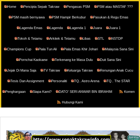
Home
Pencipta Sepak Takraw
Pengasas PSM
PSM atau MASTAF ???
PSM masih bernyawa
PSM Hampir Berkubur
Pasukan & Regu Emas
Lagenda Emas
Lagenda
Lagenda 1
Juara
Juara 1
Tokoh & Tetamu
Arkitek & Tetamu
Libas
STL
NSTDP
Champions Cup
Piala Tun Ali
Piala Emas Khir Johari
Malaysia Sana Sini
Pornchai Kaokaew
Terkenang ke Masa Dulu
Duit Sana Sini
Jejak Di Mana Saja
TV Takraw
Keluarga Takraw
Renungan Anak Cucu
Tesis Dan Assignment
Personaliti
TQ.. Astro Arena
TQ.. The STAR
Penghargaan
Siapa Kami?
DATO’ SERI ANWAR BIN IBRAHIM
Komen
Hubungi Kami