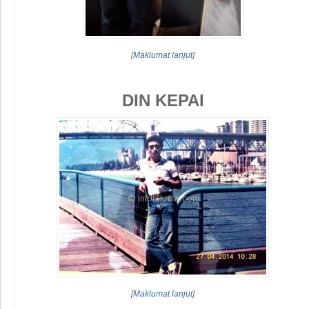
[
Maklumat lanjut
]
DIN KEPAI
[
Maklumat lanjut
]