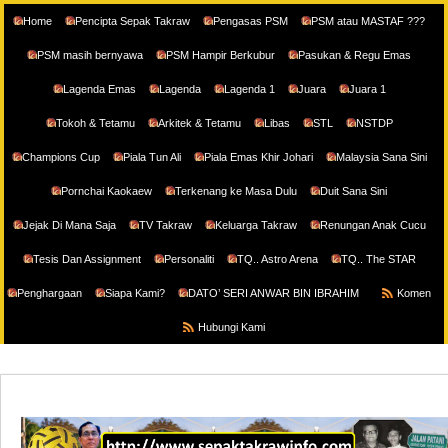
Home
Pencipta Sepak Takraw
Pengasas PSM
PSM atau MASTAF ???
PSM masih bernyawa
PSM Hampir Berkubur
Pasukan & Regu Emas
Lagenda Emas
Lagenda
Lagenda 1
Juara
Juara 1
Tokoh & Tetamu
Arkitek & Tetamu
Libas
STL
NSTDP
Champions Cup
Piala Tun Ali
Piala Emas Khir Johari
Malaysia Sana Sini
Pornchai Kaokaew
Terkenang ke Masa Dulu
Duit Sana Sini
Jejak Di Mana Saja
TV Takraw
Keluarga Takraw
Renungan Anak Cucu
Tesis Dan Assignment
Personaliti
TQ.. Astro Arena
TQ.. The STAR
Penghargaan
Siapa Kami?
DATO’ SERI ANWAR BIN IBRAHIM
Komen
Hubungi Kami