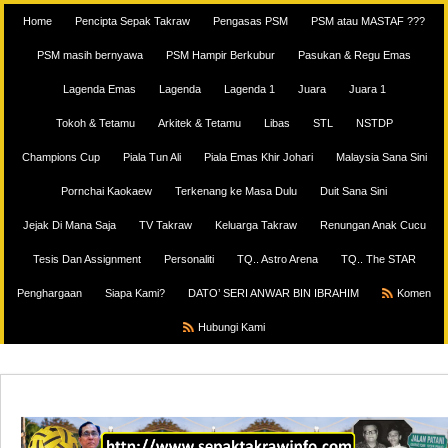
Home
Pencipta Sepak Takraw
Pengasas PSM
PSM atau MASTAF ???
PSM masih bernyawa
PSM Hampir Berkubur
Pasukan & Regu Emas
Lagenda Emas
Lagenda
Lagenda 1
Juara
Juara 1
Tokoh & Tetamu
Arkitek & Tetamu
Libas
STL
NSTDP
Champions Cup
Piala Tun Ali
Piala Emas Khir Johari
Malaysia Sana Sini
Pornchai Kaokaew
Terkenang ke Masa Dulu
Duit Sana Sini
Jejak Di Mana Saja
TV Takraw
Keluarga Takraw
Renungan Anak Cucu
Tesis Dan Assignment
Personaliti
TQ.. Astro Arena
TQ.. The STAR
Penghargaan
Siapa Kami?
DATO’ SERI ANWAR BIN IBRAHIM
Komen
Hubungi Kami