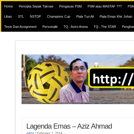
Home
Pencipta Sepak Takraw
Pengasas PSM
PSM atau MASTAF ???
PSM
Libas
STL
NSTDP
Champions Cup
Piala Tun Ali
Piala Emas Khir Johari
Tesis Dan Assignment
Personaliti
TQ.. Astro Arena
TQ.. The STAR
Pengha
Lagenda Emas – Aziz Ahmad
mfmz
|
February 7, 2014