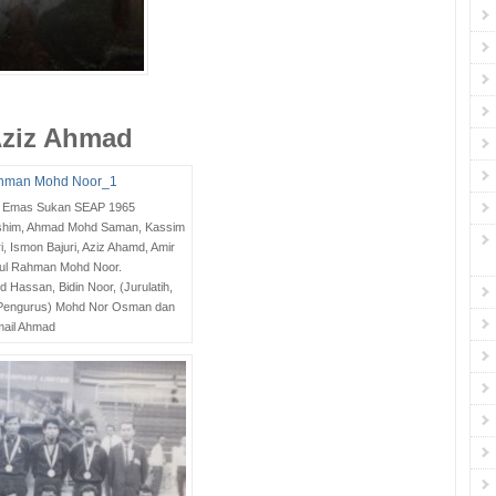
Aziz Ahmad
t Emas Sukan SEAP 1965
i Hashim, Ahmad Mohd Saman, Kassim
i, Ismon Bajuri, Aziz Ahamd, Amir
dul Rahman Mohd Noor.
d Hassan, Bidin Noor, (Jurulatih,
 Pengurus) Mohd Nor Osman dan
mail Ahmad