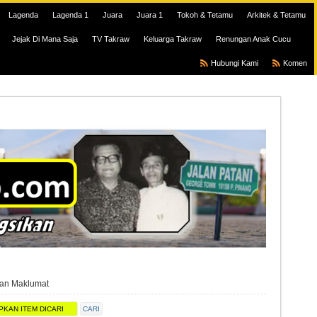
Lagenda
Lagenda 1
Juara
Juara 1
Tokoh & Tetamu
Arkitek & Tetamu
Jejak Di Mana Saja
TV Takraw
Keluarga Takraw
Renungan Anak Cucu
Hubungi Kami
Komen
ian Maklumat