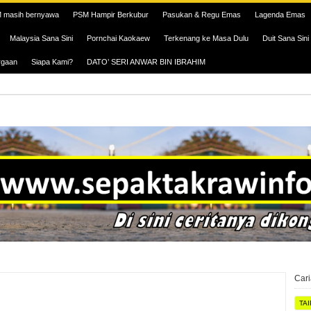
 masih bernyawa
PSM Hampir Berkubur
Pasukan & Regu Emas
Lagenda Emas
Malaysia Sana Sini
Pornchai Kaokaew
Terkenang ke Masa Dulu
Duit Sana Sini
rgaan
Siapa Kami?
DATO’ SERI ANWAR BIN IBRAHIM
Car