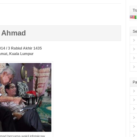
Tr
z Ahmad
Se
014 / 3 Rabiul Akhir 1435
mat, Kuala Lumpur
Pa
mad bersama wakil infotakraw