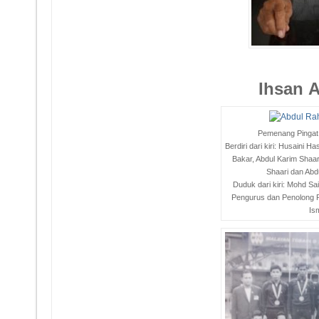
Ihsan 
Pemenang Pinga
Berdiri dari kiri: Husain
Bakar, Abdul Karim Shaar
Shaari dan Ab
Duduk dari kiri: Mohd Sai
Pengurus dan Penolong
Is