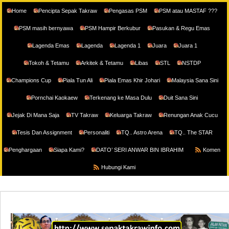
Home
Pencipta Sepak Takraw
Pengasas PSM
PSM atau MASTAF ???
PSM masih bernyawa
PSM Hampir Berkubur
Pasukan & Regu Emas
Lagenda Emas
Lagenda
Lagenda 1
Juara
Juara 1
Tokoh & Tetamu
Arkitek & Tetamu
Libas
STL
NSTDP
Champions Cup
Piala Tun Ali
Piala Emas Khir Johari
Malaysia Sana Sini
Pornchai Kaokaew
Terkenang ke Masa Dulu
Duit Sana Sini
Jejak Di Mana Saja
TV Takraw
Keluarga Takraw
Renungan Anak Cucu
Tesis Dan Assignment
Personaliti
TQ.. Astro Arena
TQ.. The STAR
Penghargaan
Siapa Kami?
DATO’ SERI ANWAR BIN IBRAHIM
Komen
Hubungi Kami