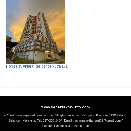
Homestay Antara Residence Putrajaya
www.sepaktakrawinfo.com
© 2026 www.sepaktakrawinfo.com. All rights reserved. Kampung Kuantan,41300 Klang,
Selangor, Malaysia. Tel: 017-236 2404. Email: muhammadfansuri89@gmail.com /
helpdesk@sepaktakrawinfo.com