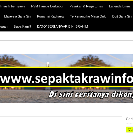
 masih bernyawa
PSM Hampir Berkubur
Pasukan & Regu Emas
Lagenda Emas
Malaysia Sana Sini
Pornchai Kaokaew
Terkenang ke Masa Dulu
Duit Sana Sini
rgaan
Siapa Kami?
DATO’ SERI ANWAR BIN IBRAHIM
Car