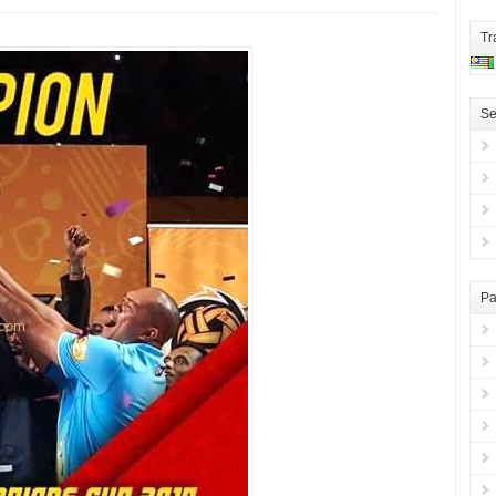
Tr
Se
Pa