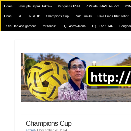
Home
Pencipta Sepak Takraw
Pengasas PSM
PSM atau MASTAF ???
PSM
Libas
STL
NSTDP
Champions Cup
Piala Tun Ali
Piala Emas Khir Johari
Tesis Dan Assignment
Personaliti
TQ.. Astro Arena
TQ.. The STAR
Pengha
Champions Cup
sazrol2
|
December 28, 2024