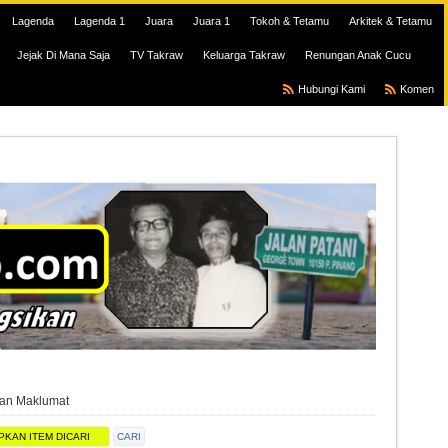
Lagenda
Lagenda 1
Juara
Juara 1
Tokoh & Tetamu
Arkitek & Tetamu
Jejak Di Mana Saja
TV Takraw
Keluarga Takraw
Renungan Anak Cucu
Hubungi Kami
Komen
ian Maklumat