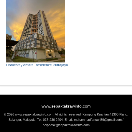
Homestay Antara Residence Putrajaya
www.sepaktakrawinfo.com
© 2026 www.sepaktakrawinfo.com. All rights reserved. Kampung Kuantan,41300 Klang,
Selangor, Malaysia. Tel: 017-236 2404. Email: muhammadfansuri89@gmail.com /
helpdesk@sepaktakrawinfo.com