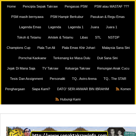
Home
Pencipta Sepak Takraw
Pengasas PSM
PSM atau MASTAF ???
PSM masih bernyawa
PSM Hampir Berkubur
Pasukan & Regu Emas
Lagenda Emas
Lagenda
Lagenda 1
Juara
Juara 1
Tokoh & Tetamu
Arkitek & Tetamu
Libas
STL
NSTDP
Champions Cup
Piala Tun Ali
Piala Emas Khir Johari
Malaysia Sana Sini
Pornchai Kaokaew
Terkenang ke Masa Dulu
Duit Sana Sini
Jejak Di Mana Saja
TV Takraw
Keluarga Takraw
Renungan Anak Cucu
Tesis Dan Assignment
Personaliti
TQ.. Astro Arena
TQ.. The STAR
Penghargaan
Siapa Kami?
DATO’ SERI ANWAR BIN IBRAHIM
Komen
Hubungi Kami