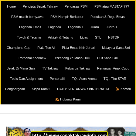
Home
Pencipta Sepak Takraw
Pengasas PSM
PSM atau MASTAF ???
PSM masih bernyawa
PSM Hampir Berkubur
Pasukan & Regu Emas
Lagenda Emas
Lagenda
Lagenda 1
Juara
Juara 1
Tokoh & Tetamu
Arkitek & Tetamu
Libas
STL
NSTDP
Champions Cup
Piala Tun Ali
Piala Emas Khir Johari
Malaysia Sana Sini
Pornchai Kaokaew
Terkenang ke Masa Dulu
Duit Sana Sini
Jejak Di Mana Saja
TV Takraw
Keluarga Takraw
Renungan Anak Cucu
Tesis Dan Assignment
Personaliti
TQ.. Astro Arena
TQ.. The STAR
Penghargaan
Siapa Kami?
DATO’ SERI ANWAR BIN IBRAHIM
Komen
Hubungi Kami