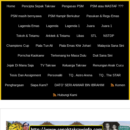
Home
Pencipta Sepak Takraw
Pengasas PSM
PSM atau MASTAF ???
PSM masih bernyawa
PSM Hampir Berkubur
Pasukan & Regu Emas
Lagenda Emas
Lagenda
Lagenda 1
Juara
Juara 1
Tokoh & Tetamu
Arkitek & Tetamu
Libas
STL
NSTDP
Champions Cup
Piala Tun Ali
Piala Emas Khir Johari
Malaysia Sana Sini
Pornchai Kaokaew
Terkenang ke Masa Dulu
Duit Sana Sini
Jejak Di Mana Saja
TV Takraw
Keluarga Takraw
Renungan Anak Cucu
Tesis Dan Assignment
Personaliti
TQ.. Astro Arena
TQ.. The STAR
Penghargaan
Siapa Kami?
DATO’ SERI ANWAR BIN IBRAHIM
Komen
Hubungi Kami