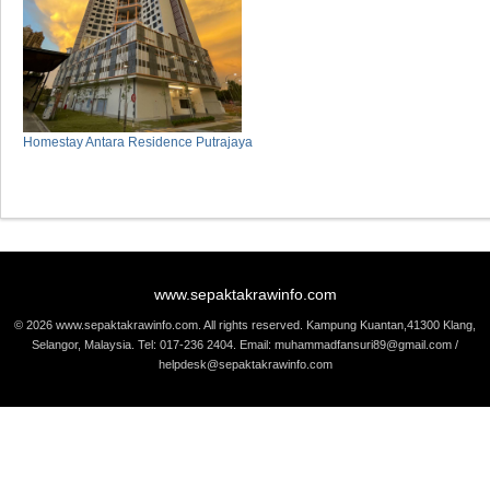
Homestay Antara Residence Putrajaya
www.sepaktakrawinfo.com
© 2026 www.sepaktakrawinfo.com. All rights reserved. Kampung Kuantan,41300 Klang,
Selangor, Malaysia. Tel: 017-236 2404. Email: muhammadfansuri89@gmail.com /
helpdesk@sepaktakrawinfo.com