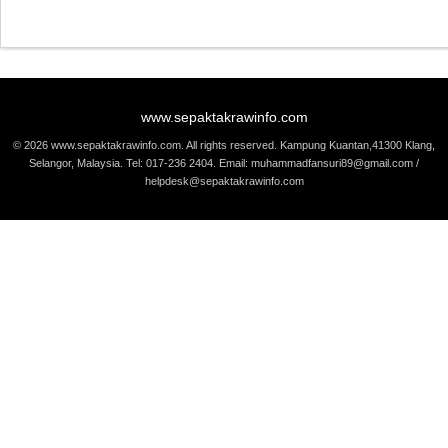
www.sepaktakrawinfo.com
© 2026 www.sepaktakrawinfo.com. All rights reserved. Kampung Kuantan,41300 Klang,
Selangor, Malaysia. Tel: 017-236 2404. Email: muhammadfansuri89@gmail.com /
helpdesk@sepaktakrawinfo.com