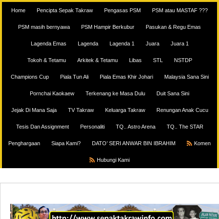
Home
Pencipta Sepak Takraw
Pengasas PSM
PSM atau MASTAF ???
PSM masih bernyawa
PSM Hampir Berkubur
Pasukan & Regu Emas
Lagenda Emas
Lagenda
Lagenda 1
Juara
Juara 1
Tokoh & Tetamu
Arkitek & Tetamu
Libas
STL
NSTDP
Champions Cup
Piala Tun Ali
Piala Emas Khir Johari
Malaysia Sana Sini
Pornchai Kaokaew
Terkenang ke Masa Dulu
Duit Sana Sini
Jejak Di Mana Saja
TV Takraw
Keluarga Takraw
Renungan Anak Cucu
Tesis Dan Assignment
Personaliti
TQ.. Astro Arena
TQ.. The STAR
Penghargaan
Siapa Kami?
DATO’ SERI ANWAR BIN IBRAHIM
Komen
Hubungi Kami