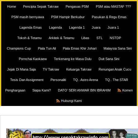
Home
Pencipta Sepak Takraw
Pengasas PSM
PSM atau MASTAF ???
PSM masih bernyawa
PSM Hampir Berkubur
Pasukan & Regu Emas
Lagenda Emas
Lagenda
Lagenda 1
Juara
Juara 1
Tokoh & Tetamu
Arkitek & Tetamu
Libas
STL
NSTDP
Champions Cup
Piala Tun Ali
Piala Emas Khir Johari
Malaysia Sana Sini
Pornchai Kaokaew
Terkenang ke Masa Dulu
Duit Sana Sini
Jejak Di Mana Saja
TV Takraw
Keluarga Takraw
Renungan Anak Cucu
Tesis Dan Assignment
Personaliti
TQ.. Astro Arena
TQ.. The STAR
Penghargaan
Siapa Kami?
DATO’ SERI ANWAR BIN IBRAHIM
Komen
Hubungi Kami