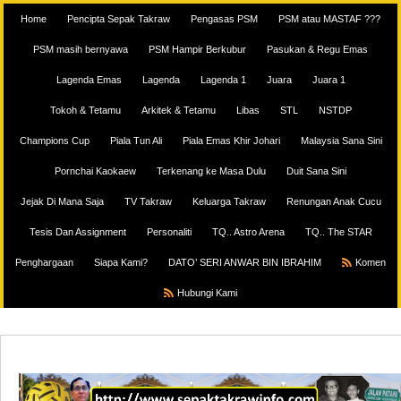
Home
Pencipta Sepak Takraw
Pengasas PSM
PSM atau MASTAF ???
PSM masih bernyawa
PSM Hampir Berkubur
Pasukan & Regu Emas
Lagenda Emas
Lagenda
Lagenda 1
Juara
Juara 1
Tokoh & Tetamu
Arkitek & Tetamu
Libas
STL
NSTDP
Champions Cup
Piala Tun Ali
Piala Emas Khir Johari
Malaysia Sana Sini
Pornchai Kaokaew
Terkenang ke Masa Dulu
Duit Sana Sini
Jejak Di Mana Saja
TV Takraw
Keluarga Takraw
Renungan Anak Cucu
Tesis Dan Assignment
Personaliti
TQ.. Astro Arena
TQ.. The STAR
Penghargaan
Siapa Kami?
DATO’ SERI ANWAR BIN IBRAHIM
Komen
Hubungi Kami