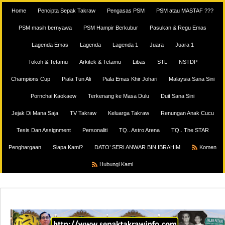
Home
Pencipta Sepak Takraw
Pengasas PSM
PSM atau MASTAF ???
PSM masih bernyawa
PSM Hampir Berkubur
Pasukan & Regu Emas
Lagenda Emas
Lagenda
Lagenda 1
Juara
Juara 1
Tokoh & Tetamu
Arkitek & Tetamu
Libas
STL
NSTDP
Champions Cup
Piala Tun Ali
Piala Emas Khir Johari
Malaysia Sana Sini
Pornchai Kaokaew
Terkenang ke Masa Dulu
Duit Sana Sini
Jejak Di Mana Saja
TV Takraw
Keluarga Takraw
Renungan Anak Cucu
Tesis Dan Assignment
Personaliti
TQ.. Astro Arena
TQ.. The STAR
Penghargaan
Siapa Kami?
DATO’ SERI ANWAR BIN IBRAHIM
Komen
Hubungi Kami